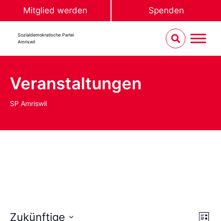
Mitglied werden
Spenden
Sozialdemokratische Partei
Amriswil
Veranstaltungen
SP Amriswil
Ans
Ve
Zukünftige