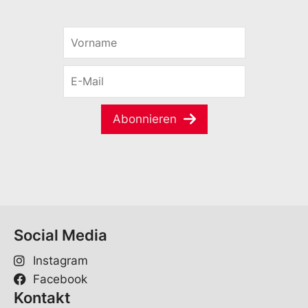
V
o
r
E
n
-
a
M
m
a
e
Abonnieren
i
*
l
*
Social Media
Instagram
Facebook
Kontakt