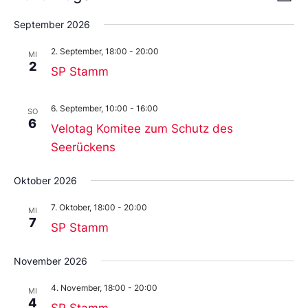
Liste
An
Wählen
Nav
Sie
September 2026
das
Datum
2. September, 18:00
-
20:00
MI
aus.
2
SP Stamm
6. September, 10:00
-
16:00
SO
6
Velotag Komitee zum Schutz des
Seerückens
Oktober 2026
7. Oktober, 18:00
-
20:00
MI
7
SP Stamm
November 2026
4. November, 18:00
-
20:00
MI
4
SP Stamm