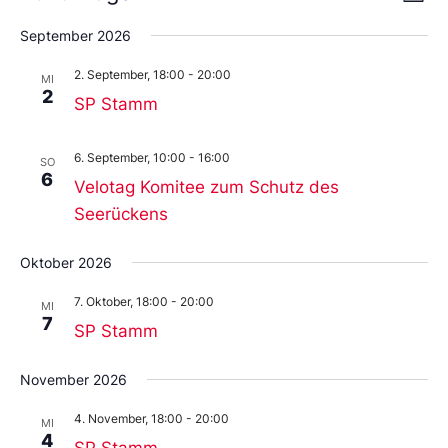
Liste
An
Wählen
Nav
Sie
September 2026
das
Datum
2. September, 18:00
-
20:00
MI
aus.
2
SP Stamm
6. September, 10:00
-
16:00
SO
6
Velotag Komitee zum Schutz des
Seerückens
Oktober 2026
7. Oktober, 18:00
-
20:00
MI
7
SP Stamm
November 2026
4. November, 18:00
-
20:00
MI
4
SP Stamm