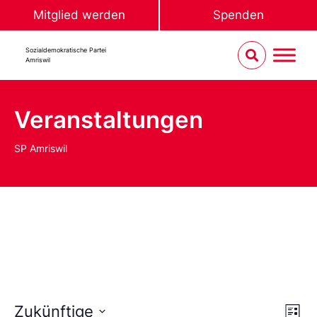
Mitglied werden
Spenden
Sozialdemokratische Partei
Amriswil
Veranstaltungen
SP Amriswil
Ans
Ve
Zukünftige