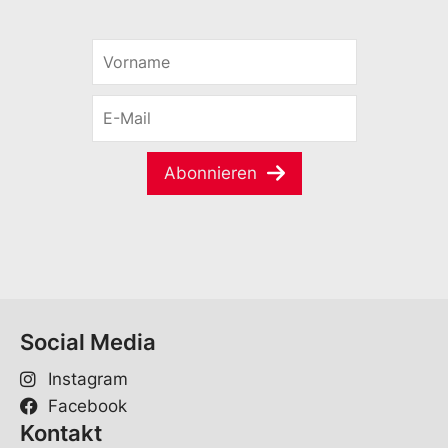
V
o
r
E
n
-
a
M
m
a
e
Abonnieren
i
*
l
*
Social Media
Instagram
Facebook
Kontakt