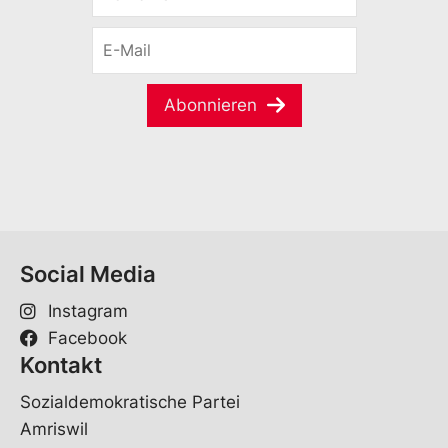
r
E
n
-
a
M
m
a
e
Abonnieren
i
*
l
*
Social Media
Instagram
Facebook
Kontakt
Sozialdemokratische Partei
Amriswil