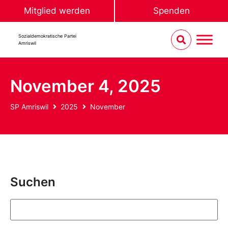
Mitglied werden
Spenden
Sozialdemokratische Partei
Amriswil
November 4, 2025
SP Amriswil
2025
November
Suchen