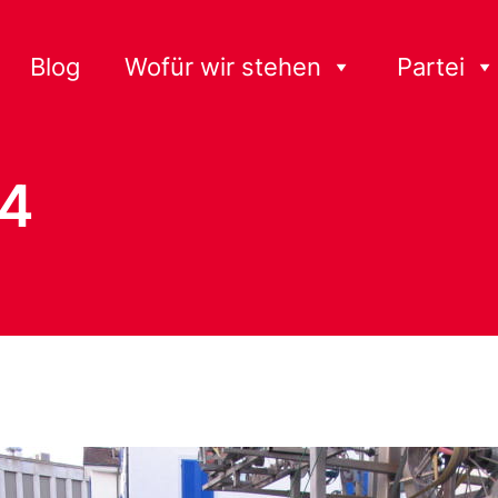
Blog
Wofür wir stehen
Partei
24